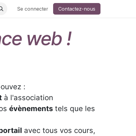
Se connecter
Contactez-nous
ace web !
 pouvez :
t
à l'association
nos
évènements
tels que les
portail
avec tous vos cours,