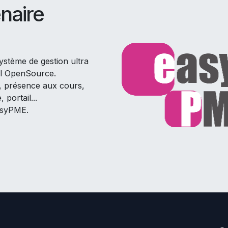
enaire
stème de gestion ultra
il OpenSource.
s, présence aux cours,
portail...
asyPME.