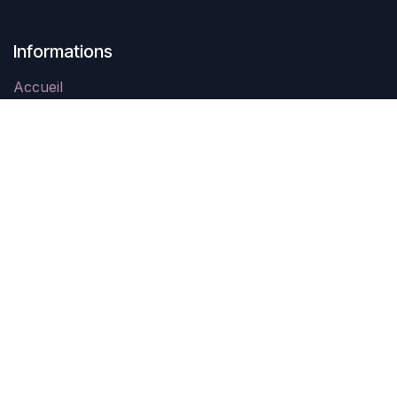
Informations
Accueil
Légal
Contactez-nous
À propos
Swing In Tahiti est une association à but non lucratif
créée en Novembre 2021 qui a pour objectif la
promotion des danses de couple et notamment le West
Coast Swing.
Contactez-nous