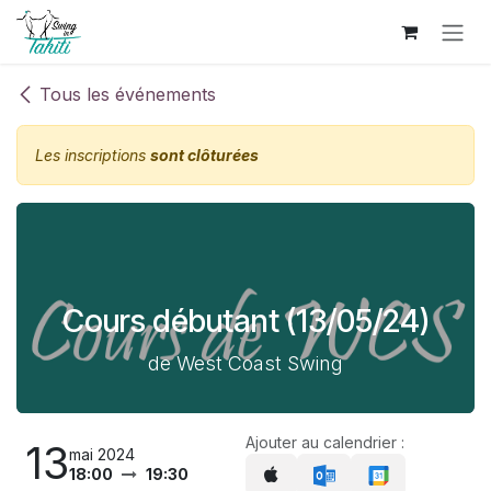
Se rendre au contenu
Tous les événements
Les inscriptions
sont clôturées
Cours débutant (13/05/24)
de West Coast Swing
Ajouter au calendrier :
13
mai 2024
18:00
19:30