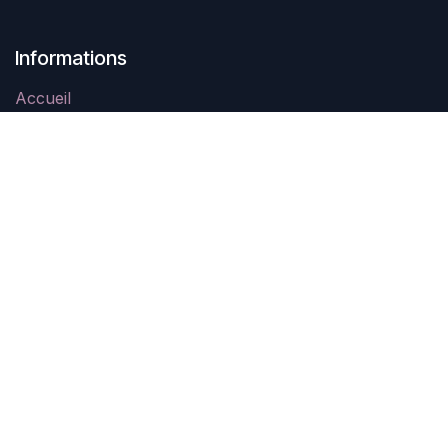
Informations
Accueil
Légal
Contactez-nous
À propos
Swing In Tahiti est une association à but non lucratif
créée en Novembre 2021 qui a pour objectif la
promotion des danses de couple et notamment le West
Coast Swing.
Contactez-nous