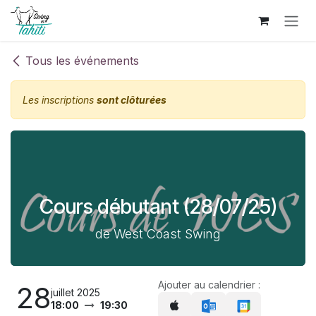
Se rendre au contenu
Tous les événements
Les inscriptions
sont clôturées
Cours débutant (28/07/25)
de West Coast Swing
Ajouter au calendrier :
28
juillet 2025
18:00
19:30