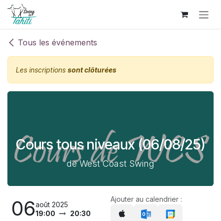
Se rendre au contenu
Tous les événements
Les inscriptions
sont clôturées
Cours tous niveaux (06/08/25)
de West Coast Swing
Ajouter au calendrier :
06
août 2025
19:00
20:30