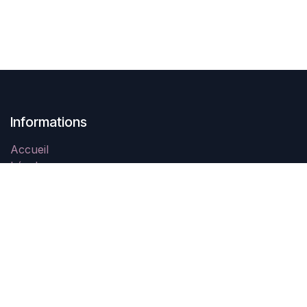
Informations
Accueil
Légal
Contactez-nous
À propos
Swing In Tahiti est une association à but non lucratif
créée en Novembre 2021 qui a pour objectif la
promotion des danses de couple et notamment le West