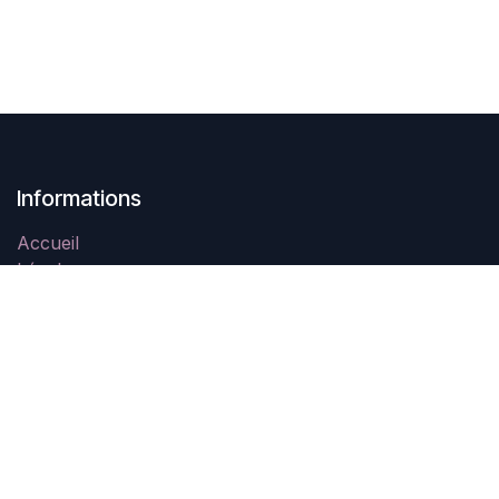
Informations
Accueil
Légal
Contactez-nous
À propos
Swing In Tahiti est une association à but non lucratif
créée en Novembre 2021 qui a pour objectif la
promotion des danses de couple et notamment le West