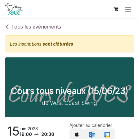
Se rendre au contenu
Tous les événements
Les inscriptions
sont clôturées
Cours tous niveaux (15/06/23)
de West Coast Swing
Ajouter au calendrier :
15
juin 2023
19:00
20:30