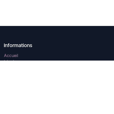
Informations
Accueil
Légal
Contactez-nous
À propos
Swing In Tahiti est une association à but non lucratif
créée en Novembre 2021 qui a pour objectif la
promotion des danses de couple et notamment le West