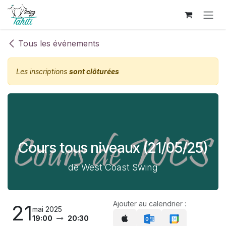
Se rendre au contenu
Tous les événements
Les inscriptions
sont clôturées
Cours tous niveaux (21/05/25)
de West Coast Swing
Ajouter au calendrier :
21
mai 2025
19:00
20:30